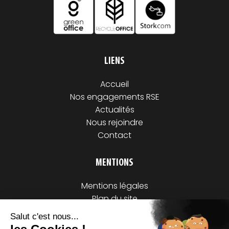
LIENS
Accueil
Nos engagements RSE
Actualités
Nous rejoindre
Contact
MENTIONS
Mentions légales
Plan du site
© Storkcom 2024 - Fait avec
par
Studio Vitamine
No Result
Website Carbon