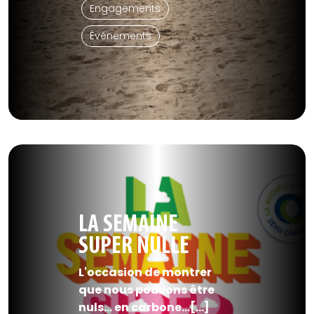
Engagements
Événements
LA SEMAINE
SUPER NULLE
L'occasion de montrer
que nous pouvons être
nuls… en carbone...[...]