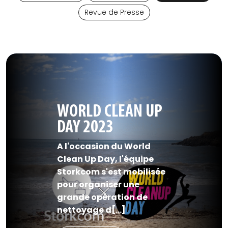
Revue de Presse
WORLD CLEAN UP
DAY 2023
A l'occasion du World
Clean Up Day, l'équipe
Storkcom s'est mobilisée
pour organiser une
grande opération de
nettoyage d[...]