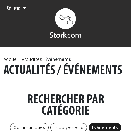
Skip to main content
FR
Accueil
|
Actualités
|
Événements
ACTUALITÉS / ÉVÉNEMENTS
RECHERCHER PAR
CATÉGORIE
Communiqués
Engagements
Événements