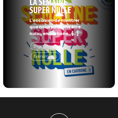
LA SEMAINE
SUPER NULLE
L'occasion de montrer
que nous pouvons être
nuls… en carbone...[...]
Engagements
Événements