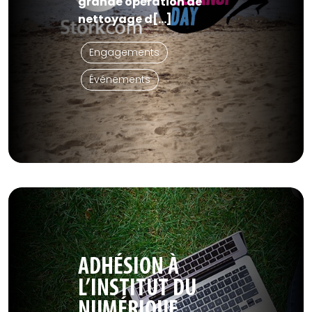
grande opération de
nettoyage d[...]
Engagements
Événements
ADHÉSION À
L’INSTITUT DU
NUMÉRIQUE