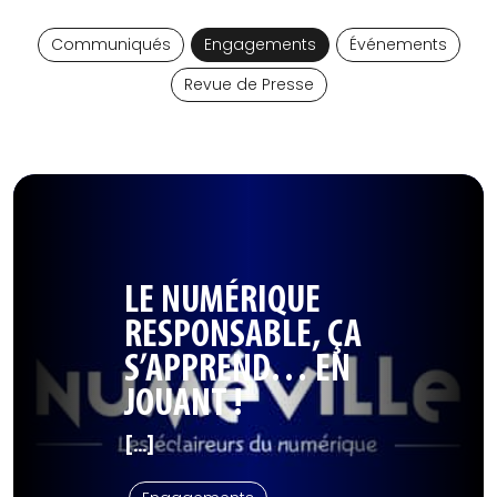
Communiqués
Engagements
Événements
Revue de Presse
LE NUMÉRIQUE
RESPONSABLE, ÇA
S’APPREND… EN
JOUANT !
[...]